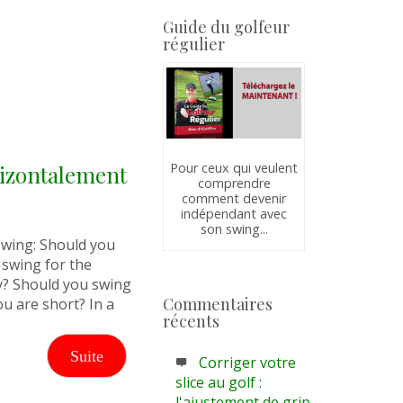
Guide du golfeur
régulier
Pour ceux qui veulent
zontalement
comprendre
comment devenir
indépendant avec
son swing...
Swing: Should you
 swing for the
ly? Should you swing
Commentaires
ou are short? In a
récents
Suite
Corriger votre
slice au golf :
l'ajustement de grip