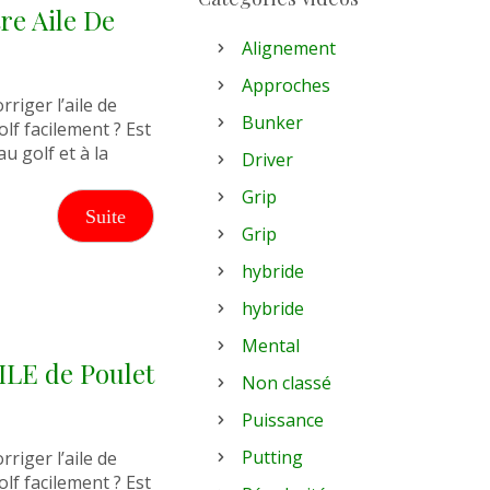
re Aile De
Alignement
Approches
riger l’aile de
Bunker
olf facilement ? Est
au golf et à la
Driver
Grip
Suite
Grip
hybride
hybride
Mental
ILE de Poulet
Non classé
Puissance
Putting
riger l’aile de
olf facilement ? Est