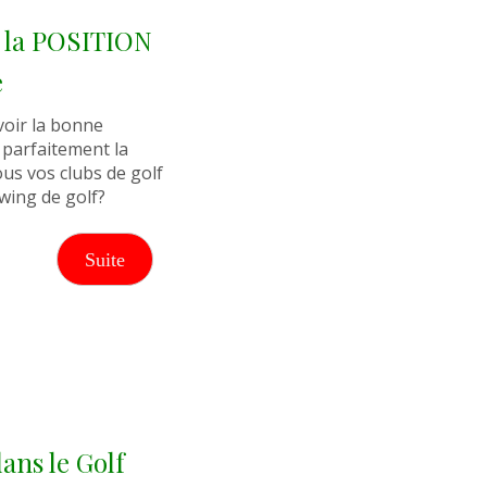
 la POSITION
e
voir la bonne
 parfaitement la
ous vos clubs de golf
swing de golf?
Suite
ns le Golf