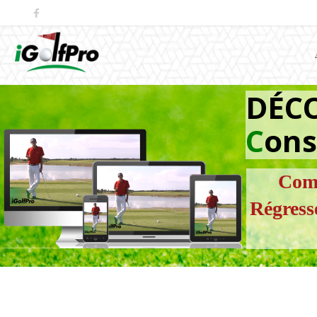
DÉC
C
ons
Comm
Régress