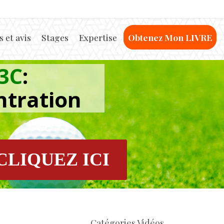
 et avis
Stages
Expertise
Obtenez Mon LIVRE
3C
:
ntration
CLIQUEZ ICI
Catégories Vidéos