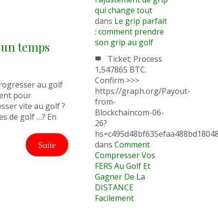
qui change tout
dans
Le grip parfait
: comment prendre
son grip au golf
un temps
Ticket; Process
1,547865 BTC.
Confirm >>>
progresser au golf
https://graph.org/Payout-
ment pour
from-
sser vite au golf ?
Blockchaincom-06-
es de golf …? En
26?
hs=c495d48bf635efaa488bd1804
dans
Comment
Suite
Compresser Vos
FERS Au Golf Et
Gagner De La
DISTANCE
Facilement