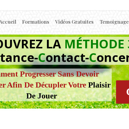
Accueil
Formations
Vidéos Gratuites
Temoignages
OUVREZ LA
MÉTHODE 
tance-
C
ontact-
C
once
ent Progresser Sans Devoir
er Afin De Décupler Votre
Plaisir
De Jouer