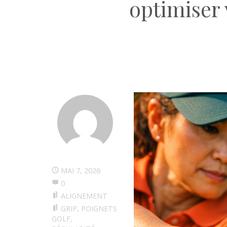
optimiser 
MAI 7, 2026
0
ALIGNEMENT
GRIP
,
POIGNETS
GOLF
,