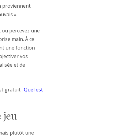
on proviennent
uvais ».
ct ou percevez une
prise main. À ce
ant une fonction
bjectiver vos
alisée et de
t gratuit :
Quel est
 jeu
 mais plutôt une