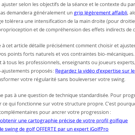
 ajuster selon les objectifs de la séance et le contexte du p
 bas demandera généralement un
grip légèrement affaibli
, a
 tolérera une intensification de la main droite (pour droitier)
roprioception et de compréhension des effets indirects de 
 à cet article détaille précisément comment choisir et ajuste
 vos points forts naturels et vos contraintes bio-mécaniques
 tous les professionnels, enseignants ou joueurs experts, 
o-ajustements proposés :
Regardez la vidéo d’expertise sur le
former votre régularité sans bouleverser votre swing.
e pas à une question de technique standardisée. Pour prog
fier ce qui fonctionne sur votre structure propre. C’est pourq
complémentaires pour ancrer votre progression :
r obtenir une cartographie précise de votre profil golfique
de swing de golf OFFERTE par un expert iGolfPro