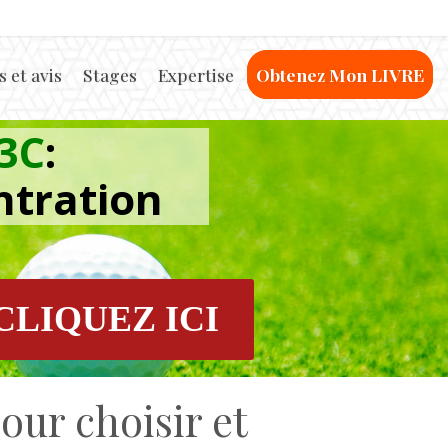
 et avis
Stages
Expertise
Obtenez Mon LIVRE
3C
:
ntration
CLIQUEZ ICI