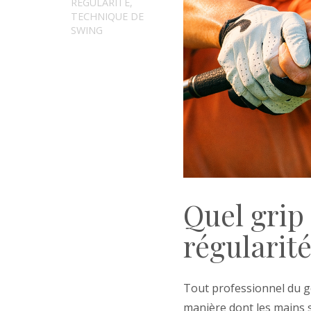
RÉGULARITÉ
,
TECHNIQUE DE
SWING
Quel grip 
régularit
Tout professionnel du go
manière dont les mains s