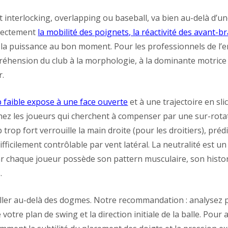
oit interlocking, overlapping ou baseball, va bien au-delà d’u
irectement
la mobilité des poignets, la réactivité des avant-b
e la puissance au bon moment. Pour les professionnels de l
 préhension du club à la morphologie, à la dominante motrice
r.
p faible expose à une face ouverte
et à une trajectoire en slic
z les joueurs qui cherchent à compenser par une sur-rota
ip trop fort verrouille la main droite (pour les droitiers), pr
fficilement contrôlable par vent latéral. La neutralité est u
ar chaque joueur possède son pattern musculaire, son histor
.
’aller au-delà des dogmes. Notre recommandation : analysez 
votre plan de swing et la direction initiale de la balle. Pour 