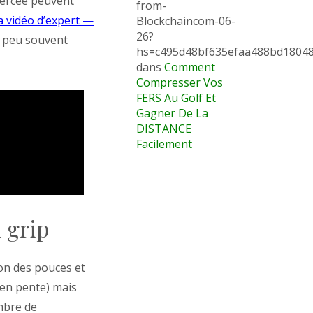
xercée peuvent
from-
a vidéo d’expert —
Blockchaincom-06-
26?
s peu souvent
hs=c495d48bf635efaa488bd1804
dans
Comment
Compresser Vos
FERS Au Golf Et
Gagner De La
DISTANCE
Facilement
u grip
ion des pouces et
 en pente) mais
mbre de