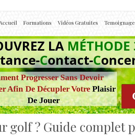
Accueil
Formations
Vidéos Gratuites
Temoignages
OUVREZ LA
MÉTHODE 
tance-
C
ontact-
C
once
ent Progresser Sans Devoir
er Afin De Décupler Votre
Plaisir
De Jouer