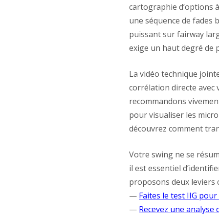
cartographie d’options à
une séquence de fades
puissant sur fairway large
exige un haut degré de p
La vidéo technique jointe
corrélation directe avec
recommandons vivement à
pour visualiser les micr
découvrez comment trans
Votre swing ne se résum
il est essentiel d’identi
proposons deux leviers 
—
Faites le test IIG pou
—
Recevez une analyse 