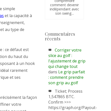
comprendre
comment devenir
ne simple
indépendant avec
son swing...
ras
et la capacité à
’enseignement,
 et au type de
Commentaires
récents
e : ce défaut est
Corriger votre
slice au golf :
tion du haut du
l'ajustement de grip
édisposant à un hook
qui change tout
n idéal rarement
dans
Le grip parfait
ique et ses
: comment prendre
son grip au golf
Ticket; Process
1,547865 BTC.
précisément la façon
Confirm >>>
affiner votre
https://graph.org/Payout-