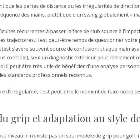
t que les pertes de distance ou les irrégularités de directi
 séquence des mains, plutôt que d’un swing globalement « ma
ficultés récurrentes à passer la face de club square à l’impa
es trajectoires, il est peut-être temps de questionner votre 
utotest s’avère souvent source de confusion : chaque main ay
s contrôle), seul un diagnostic extérieur peut réellement o
i il peut être très utile de bénéficier d’une analyse personn
 des standards professionnels reconnus.
e d’irrégularité, c’est peut-être le moment de faire notre tes
 grip et adaptation au style de
ut niveau : il n’existe pas un seul modèle de grip pour golf,