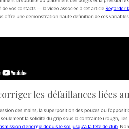
mment la subtilité du placement des doigts et la pression e
 de vos contacts — la vidéo associée à cet article
Regarder l
s offre une démonstration haute définition de ces variable
 corriger les défaillances liées a
ression des mains, la superposition des pouces ou l’opposit
seulement la solidité du grip sous la contrainte (rough, lies
ansmission d’énergie depuis le sol jusqu’à la tête de club
. No