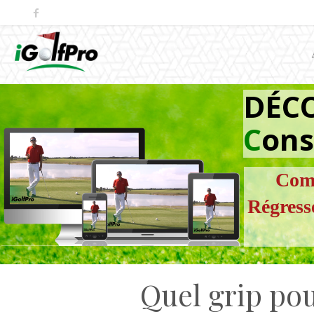
DÉC
C
ons
Comm
Régress
Quel grip pour golf ? Guide complet pour choisir et