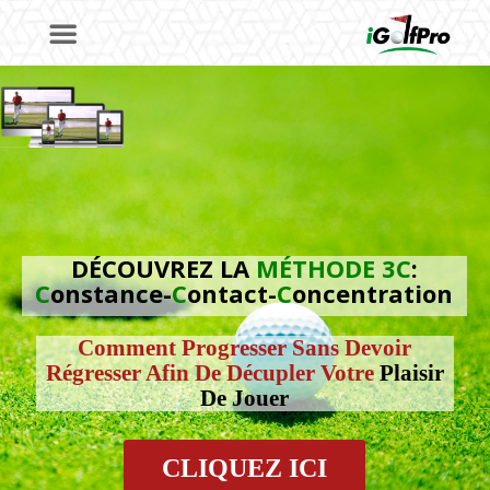
DÉCOUVREZ LA
MÉTHODE 3C
:
C
onstance-
C
ontact-
C
oncentration
Comment Progresser Sans Devoir
Régresser Afin De Décupler Votre
Plaisir
De Jouer
CLIQUEZ ICI