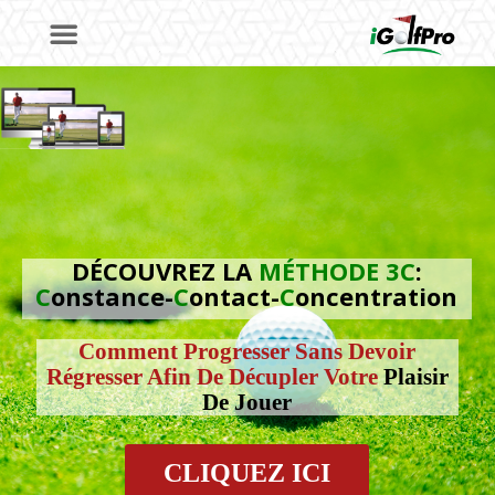
DÉCOUVREZ LA
MÉTHODE 3C
:
C
onstance-
C
ontact-
C
oncentration
Comment Progresser Sans Devoir
Régresser Afin De Décupler Votre
Plaisir
De Jouer
CLIQUEZ ICI