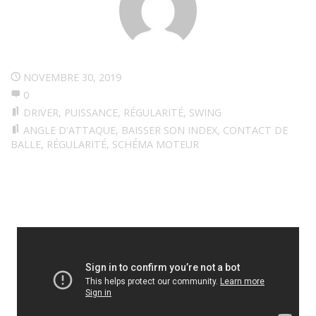
NOVEMBRE 30, 2019
0
DRIVER
,
PUISSANCE
,
RÉGULARITÉ
,
SWING
ANGLE D'ATTAQUE
,
BAISSER SON INDEX
,
CONTACT DE
BALLE
,
RÉGULARITÉ
,
SCHÉMA MOTEUR