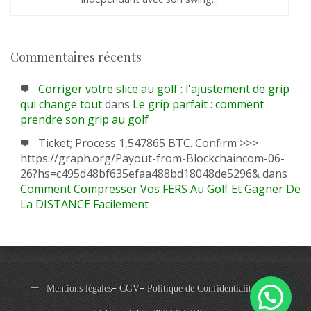
Commentaires récents
Corriger votre slice au golf : l'ajustement de grip
qui change tout
dans
Le grip parfait : comment
prendre son grip au golf
Ticket; Process 1,547865 BTC. Confirm >>>
https://graph.org/Payout-from-Blockchaincom-06-
26?hs=c495d48bf635efaa488bd18048de5296&
dans
Comment Compresser Vos FERS Au Golf Et Gagner De
La DISTANCE Facilement
-
-
Mentions légales
CGV
Politique de Confidentialité