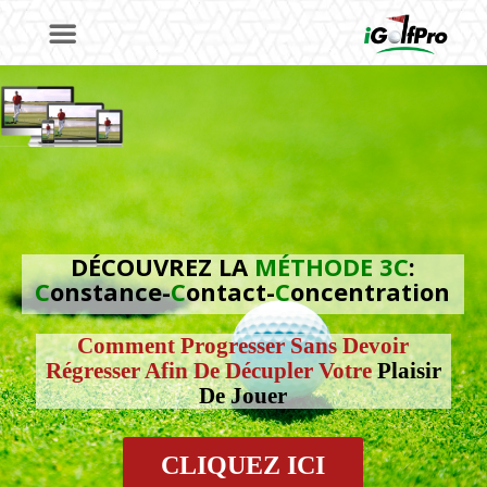
DÉCOUVREZ LA
MÉTHODE 3C
:
C
onstance-
C
ontact-
C
oncentration
Comment Progresser Sans Devoir
Régresser Afin De Décupler Votre
Plaisir
De Jouer
CLIQUEZ ICI