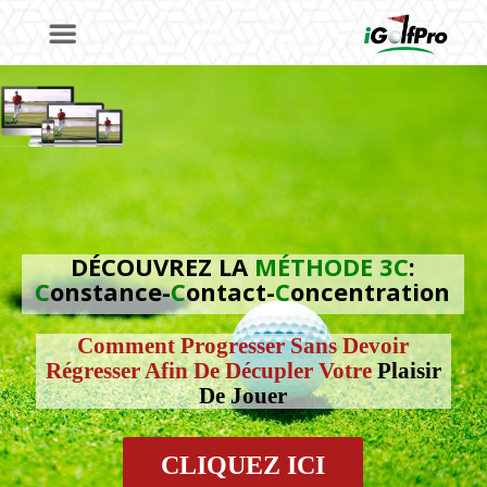
DÉCOUVREZ LA
MÉTHODE 3C
:
C
onstance-
C
ontact-
C
oncentration
Comment Progresser Sans Devoir
Régresser Afin De Décupler Votre
Plaisir
De Jouer
CLIQUEZ ICI