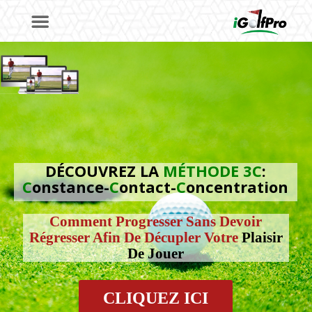
DÉCOUVREZ LA
MÉTHODE 3C
:
C
onstance-
C
ontact-
C
oncentration
Comment Progresser Sans Devoir
Régresser Afin De Décupler Votre
Plaisir
De Jouer
CLIQUEZ ICI