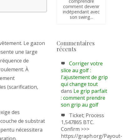
comprendre
comment devenir
indépendant avec
son swing...
Commentaires
evêtement. Le gazon
récents
ésente une large
 fréquence de
Corriger votre
 roulement. À
slice au golf :
l'ajustement de grip
înement
qui change tout
s (scarification,
dans
Le grip parfait
: comment prendre
son grip au golf
exige des
Ticket; Process
 couche de substrat
1,547865 BTC.
Confirm >>>
u pentu nécessitera
https://graph.org/Payout-
aration.