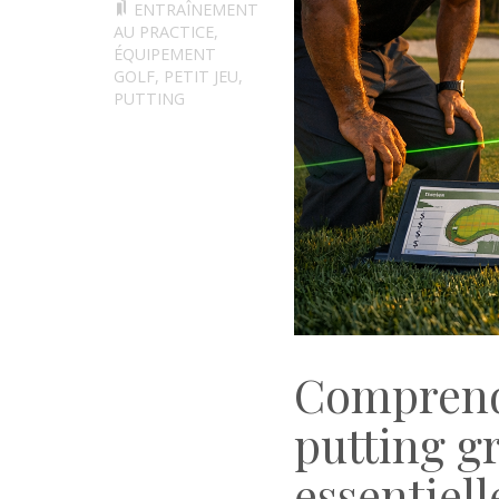
ENTRAÎNEMENT
AU PRACTICE
,
ÉQUIPEMENT
GOLF
,
PETIT JEU
,
PUTTING
Comprendr
putting g
essentiel