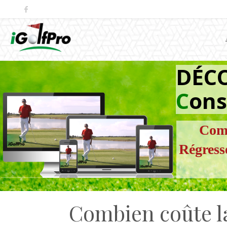
DÉC
C
ons
Comm
Régress
Combien coûte la construction d’un putting green ? Guide