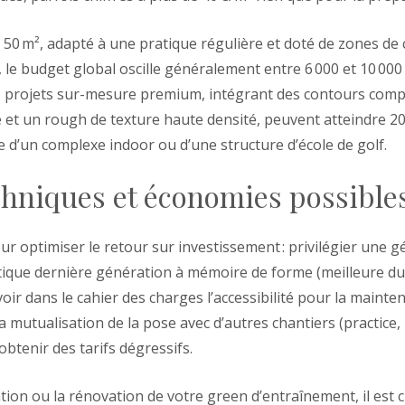
50 m², adapté à une pratique régulière et doté de zones de 
le budget global oscille généralement entre 6 000 et 10 00
es projets sur-mesure premium, intégrant des contours comp
e et un rough de texture haute densité, peuvent atteindre 20 
 d’un complexe indoor ou d’une structure d’école de golf.
chniques et économies possible
our optimiser le retour sur investissement : privilégier une 
tique dernière génération à mémoire de forme (meilleure dur
voir dans le cahier des charges l’accessibilité pour la maint
a mutualisation de la pose avec d’autres chantiers (practice,
obtenir des tarifs dégressifs.
tion ou la rénovation de votre green d’entraînement, il est c