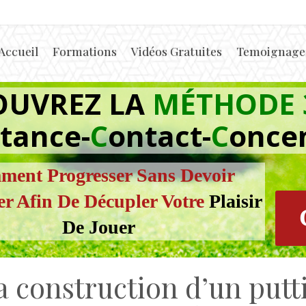
Accueil
Formations
Vidéos Gratuites
Temoignages
OUVREZ LA
MÉTHODE 
tance-
C
ontact-
C
once
ent Progresser Sans Devoir
er Afin De Décupler Votre
Plaisir
De Jouer