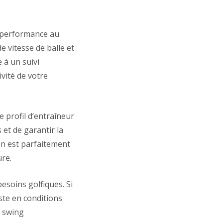
e performance au
de vitesse de balle et
 à un suivi
vité de votre
e profil d’entraîneur
 et de garantir la
en est parfaitement
ure.
esoins golfiques. Si
este en conditions
e swing