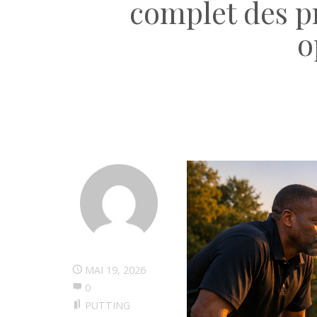
complet des pr
o
MAI 19, 2026
0
PUTTING