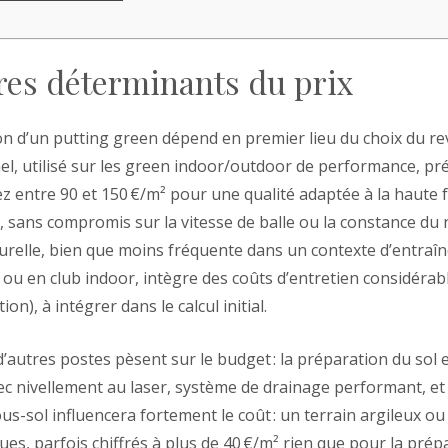
res déterminants du prix
on d’un putting green dépend en premier lieu du choix du r
el, utilisé sur les green indoor/outdoor de performance, pr
z entre 90 et 150 €/m² pour une qualité adaptée à la haute
té, sans compromis sur la vitesse de balle ou la constance du
turelle, bien que moins fréquente dans un contexte d’entra
ou en club indoor, intègre des coûts d’entretien considérable
ion), à intégrer dans le calcul initial.
’autres postes pèsent sur le budget : la préparation du sol 
ec nivellement au laser, système de drainage performant, et
us-sol influencera fortement le coût : un terrain argileux o
ues, parfois chiffrés à plus de 40 €/m² rien que pour la prép