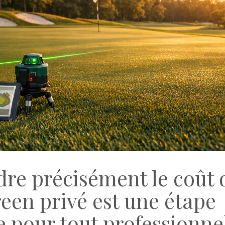
e précisément le coût 
reen privé est une étape
le pour tout professionne