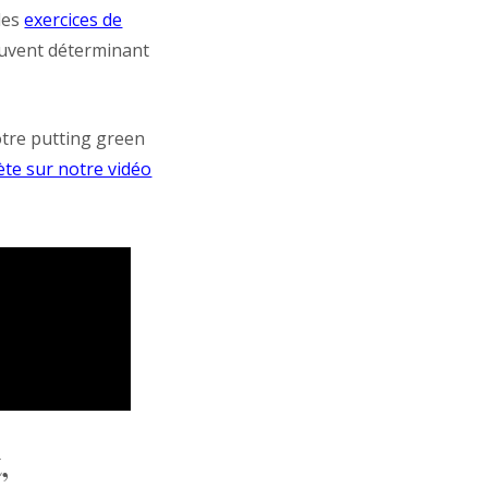
 des
exercices de
ouvent déterminant
otre putting green
ète sur notre vidéo
,