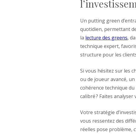
l’investisse
Un putting green d’entra
quotidien, permettant d
la
lecture des greens
, d
technique expert, favori
structure pour les client
Si vous hésitez sur les c
ou de joueur avancé, un 
cohérence technique du p
calibré ? Faites analyse
Votre stratégie d’invest
vous ressentez des différ
réelles pose problème, c