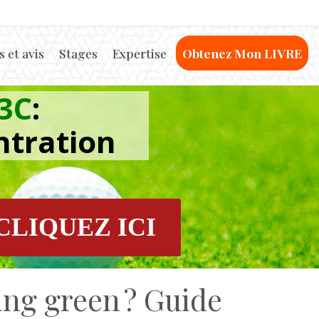
 et avis
Stages
Expertise
Obtenez Mon LIVRE
3C
:
ntration
CLIQUEZ ICI