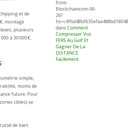
from-
Blockchaincom-06-
chipping et de
26?
hs=c495d48bf635efaa488bd1804
0 €, montage
dans
Comment
lexes, plusieurs
Compresser Vos
000 à 30 000 €,
FERS Au Golf Et
Gagner De La
DISTANCE
s
Facilement
géométrie simple,
abilité, moins de
enance future. Pour
 zones cibles) se
rucial de bien