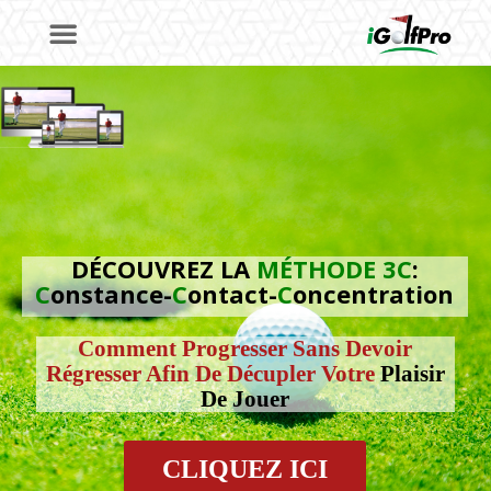
DÉCOUVREZ LA
MÉTHODE 3C
:
C
onstance-
C
ontact-
C
oncentration
Comment Progresser Sans Devoir
Régresser Afin De Décupler Votre
Plaisir
De Jouer
CLIQUEZ ICI