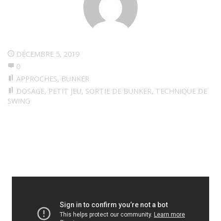
DÉCEMBRE 5, 2019
0
APPROCHES
,
BUNKER
DOSAGE
,
PETIT JEU
,
SORTIE DE BUNKER
,
TECHNIQUE DE
SWING