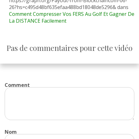
https://graph.org/Payout-from-Blockchaincom-06-
26?hs=c495d48bf635efaa488bd18048de5296&
dans
Comment Compresser Vos FERS Au Golf Et Gagner De
La DISTANCE Facilement
Pas de commentaires pour cette vidéo
Comment
Nom