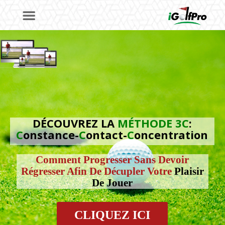
DÉCOUVREZ LA
MÉTHODE 3C
:
C
onstance-
C
ontact-
C
oncentration
Comment Progresser Sans Devoir
Régresser Afin De Décupler Votre
Plaisir
De Jouer
CLIQUEZ ICI